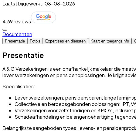
Laatst bijgewerkt: 08-08-2026
4.6
9 reviews
Documenten
Presentatie
Foto's
Expertises en diensten
Kaart en toegangsinfo
O
Presentatie
A & G Verzekeringen is een onafhankelijk makelaar die maatw
levensverzekeringen en pensioenoplossingen. Je krijgt adv
Specialisaties:
Levensverzekeringen: pensioensparen, langetermijns
Collectieve en beroepsgebonden oplossingen: IPT, V
Verzekeringen voor zelfstandigen en KMO’s, inclusief p
Schadeafhandeling en belangenbehartiging tegenove
Belangrijkste aangeboden types: levens- en pensioenproduc