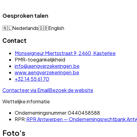
Gesproken talen
🇳🇱
Nederlands
🇬🇧
English
Contact
Monseigneur Miertsstraat 9, 2460, Kasterlee
PMR-toegankelijkheid
info@aengverzekeringen.be
www.aengverzekeringen.be
+32 14 55 61 70
Contacteer via Email
Bezoek de website
Wettelijke informatie
Ondernemingsnummer:
0440458588
RPR:
RPR Antwerpen — Ondernemingsrechtbank Antwe
Foto's