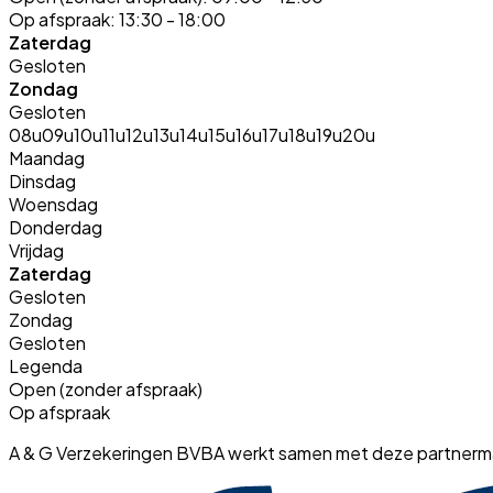
Op afspraak:
13:30 - 18:00
Zaterdag
Gesloten
Zondag
Gesloten
08u
09u
10u
11u
12u
13u
14u
15u
16u
17u
18u
19u
20u
Maandag
Dinsdag
Woensdag
Donderdag
Vrijdag
Zaterdag
Gesloten
Zondag
Gesloten
Legenda
Open (zonder afspraak)
Op afspraak
A & G Verzekeringen BVBA werkt samen met deze partnerm