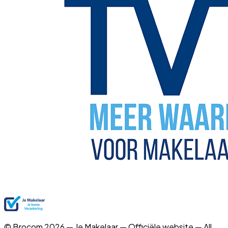
© Brocom 2026 — Je Makelaar — Officiële website — All