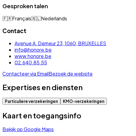
Gesproken talen
🇫🇷
Français
🇳🇱
Nederlands
Contact
Avenue A. Demeur 23, 1060, BRUXELLES
info@honore.be
www.honore.be
02.640.85.55
Contacteer via Email
Bezoek de website
Expertises en diensten
Particuliere verzekeringen
KMO-verzekeringen
Kaart en toegangsinfo
Bekijk op Google Maps