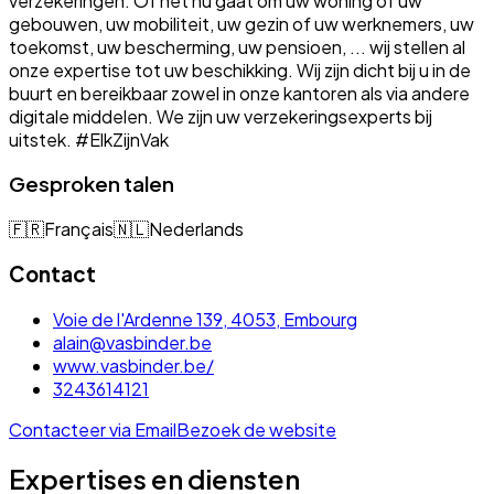
verzekeringen. Of het nu gaat om uw woning of uw
gebouwen, uw mobiliteit, uw gezin of uw werknemers, uw
toekomst, uw bescherming, uw pensioen, ... wij stellen al
onze expertise tot uw beschikking. Wij zijn dicht bij u in de
buurt en bereikbaar zowel in onze kantoren als via andere
digitale middelen. We zijn uw verzekeringsexperts bij
uitstek. #ElkZijnVak
Gesproken talen
🇫🇷
Français
🇳🇱
Nederlands
Contact
Voie de l'Ardenne 139, 4053, Embourg
alain@vasbinder.be
www.vasbinder.be/
3243614121
Contacteer via Email
Bezoek de website
Expertises en diensten