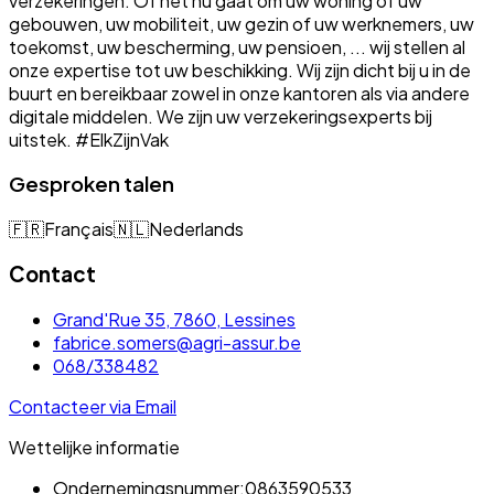
verzekeringen. Of het nu gaat om uw woning of uw
gebouwen, uw mobiliteit, uw gezin of uw werknemers, uw
toekomst, uw bescherming, uw pensioen, ... wij stellen al
onze expertise tot uw beschikking. Wij zijn dicht bij u in de
buurt en bereikbaar zowel in onze kantoren als via andere
digitale middelen. We zijn uw verzekeringsexperts bij
uitstek. #ElkZijnVak
Gesproken talen
🇫🇷
Français
🇳🇱
Nederlands
Contact
Grand'Rue 35, 7860, Lessines
fabrice.somers@agri-assur.be
068/338482
Contacteer via Email
Wettelijke informatie
Ondernemingsnummer:
0863590533