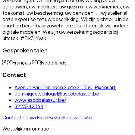
verzekeringen. Of het nu gaat om uw woning of uw
gebouwen, uw mobiliteit, uw gezin of uw werknemers, uw
toekomst, uw bescherming, uw pensioen, ... wij stellen al
onze expertise tot uw beschikking. Wij zijn dicht bij u in de
buurt en bereikbaar zowel in onze kantoren als via andere
digitale middelen. We zijn uw verzekeringsexperts bij
uitstek. #ElkZijnVak
Gesproken talen
🇫🇷
Français
🇳🇱
Nederlands
Contact
Avenue Paul Terlinden 2 bte 2, 1330, Rixensart
dominique.schlogel@ascobelassur.be
www.ascobelassur.be/
3223742364
Contacteer via Email
Bezoek de website
Wettelijke informatie