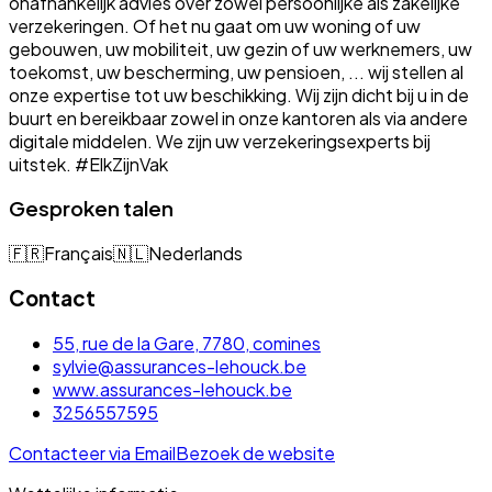
onafhankelijk advies over zowel persoonlijke als zakelijke
verzekeringen. Of het nu gaat om uw woning of uw
gebouwen, uw mobiliteit, uw gezin of uw werknemers, uw
toekomst, uw bescherming, uw pensioen, ... wij stellen al
onze expertise tot uw beschikking. Wij zijn dicht bij u in de
buurt en bereikbaar zowel in onze kantoren als via andere
digitale middelen. We zijn uw verzekeringsexperts bij
uitstek. #ElkZijnVak
Gesproken talen
🇫🇷
Français
🇳🇱
Nederlands
Contact
55, rue de la Gare, 7780, comines
sylvie@assurances-lehouck.be
www.assurances-lehouck.be
3256557595
Contacteer via Email
Bezoek de website