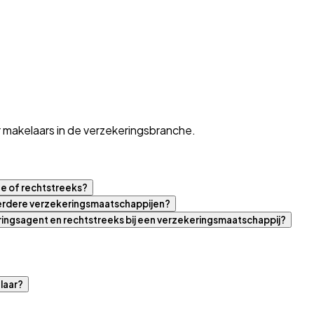
 makelaars in de verzekeringsbranche.
ne of rechtstreeks?
eerdere verzekeringsmaatschappijen?
eringsagent en rechtstreeks bij een verzekeringsmaatschappij?
laar?