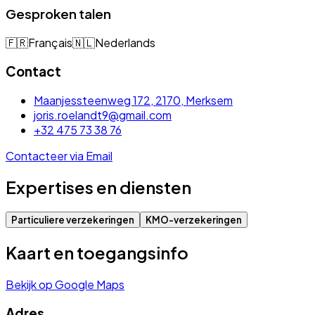
Gesproken talen
🇫🇷
Français
🇳🇱
Nederlands
Contact
Maanjessteenweg 172, 2170, Merksem
joris.roelandt9@gmail.com
+32 475 73 38 76
Contacteer via Email
Expertises en diensten
Particuliere verzekeringen
KMO-verzekeringen
Kaart en toegangsinfo
Bekijk op Google Maps
Adres