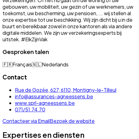
verzekeringen. Of het nu gaat om uw woning of uw
gebouwen, uw mobiliteit, uw gezin of uw werknemers, uw
toekomst, uw bescherming, uw pensioen, ... wij stellen al
onze expertise tot uw beschikking. Wij zijn dicht bij u in de
buurt en bereikbaar zowel in onze kantoren als via andere
digitale middelen. We zijn uw verzekeringsexperts bij
uitstek. #ElkZijnVak
Gesproken talen
🇫🇷
Français
🇳🇱
Nederlands
Contact
Rue de Gozée, 627, 6110, Montigny-le-Tilleul
info@assurances-agneessens.be
www.sprl-agneessens.be
071/51.74.70
Contacteer via Email
Bezoek de website
Expertises en diensten