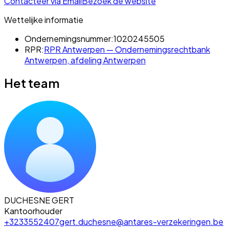
Contacteer via Email
Bezoek de website
Wettelijke informatie
Ondernemingsnummer:
1020245505
RPR:
RPR Antwerpen — Ondernemingsrechtbank
Antwerpen, afdeling Antwerpen
Het team
DUCHESNE GERT
Kantoorhouder
+3233552407
gert.duchesne@antares-verzekeringen.be