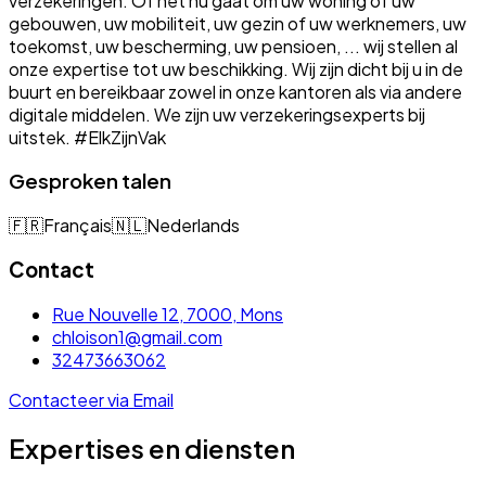
verzekeringen. Of het nu gaat om uw woning of uw
gebouwen, uw mobiliteit, uw gezin of uw werknemers, uw
toekomst, uw bescherming, uw pensioen, ... wij stellen al
onze expertise tot uw beschikking. Wij zijn dicht bij u in de
buurt en bereikbaar zowel in onze kantoren als via andere
digitale middelen. We zijn uw verzekeringsexperts bij
uitstek. #ElkZijnVak
Gesproken talen
🇫🇷
Français
🇳🇱
Nederlands
Contact
Rue Nouvelle 12, 7000, Mons
chloison1@gmail.com
32473663062
Contacteer via Email
Expertises en diensten