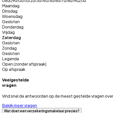
08u
09u
10u
11u
12u
13u
14u
15u
16u
17u
18u
19u
20u
Maandag
Dinsdag
Woensdag
Gesloten
Donderdag
Vrijdag
Zaterdag
Gesloten
Zondag
Gesloten
Legenda
Open (zonder afspraak)
Op afspraak
Veelgestelde
vragen
Vind snel de antwoorden op de meest gestelde vragen over
Bekijk meer vragen
Wat doet een verzekeringsmakelaar precies?