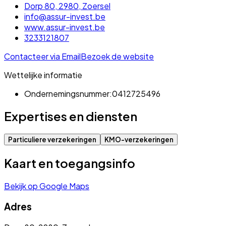
Dorp 80, 2980, Zoersel
info@assur-invest.be
www.assur-invest.be
3233121807
Contacteer via Email
Bezoek de website
Wettelijke informatie
Ondernemingsnummer:
0412725496
Expertises en diensten
Particuliere verzekeringen
KMO-verzekeringen
Kaart en toegangsinfo
Bekijk op Google Maps
Adres