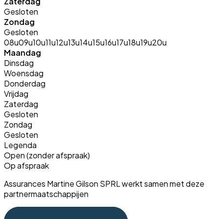
Zaterdag
Gesloten
Zondag
Gesloten
08u
09u
10u
11u
12u
13u
14u
15u
16u
17u
18u
19u
20u
Maandag
Dinsdag
Woensdag
Donderdag
Vrijdag
Zaterdag
Gesloten
Zondag
Gesloten
Legenda
Open (zonder afspraak)
Op afspraak
Assurances Martine Gilson SPRL werkt samen met deze
partnermaatschappijen