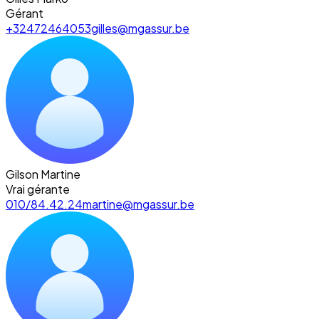
Gérant
+32472464053
gilles@mgassur.be
Gilson Martine
Vrai gérante
010/84.42.24
martine@mgassur.be