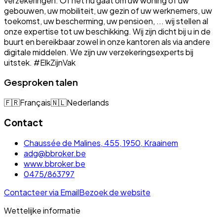
verzekeringen. Of het nu gaat om uw woning of uw
gebouwen, uw mobiliteit, uw gezin of uw werknemers, uw
toekomst, uw bescherming, uw pensioen, ... wij stellen al
onze expertise tot uw beschikking. Wij zijn dicht bij u in de
buurt en bereikbaar zowel in onze kantoren als via andere
digitale middelen. We zijn uw verzekeringsexperts bij
uitstek. #ElkZijnVak
Gesproken talen
🇫🇷
Français
🇳🇱
Nederlands
Contact
Chaussée de Malines, 455, 1950, Kraainem
adg@bbroker.be
www.bbroker.be
0475/863797
Contacteer via Email
Bezoek de website
Wettelijke informatie