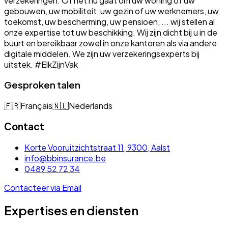
verzekeringen. Of het nu gaat om uw woning of uw
gebouwen, uw mobiliteit, uw gezin of uw werknemers, uw
toekomst, uw bescherming, uw pensioen, ... wij stellen al
onze expertise tot uw beschikking. Wij zijn dicht bij u in de
buurt en bereikbaar zowel in onze kantoren als via andere
digitale middelen. We zijn uw verzekeringsexperts bij
uitstek. #ElkZijnVak
Gesproken talen
🇫🇷
Français
🇳🇱
Nederlands
Contact
Korte Vooruitzichtstraat 11, 9300, Aalst
info@bbinsurance.be
0489 52 72 34
Contacteer via Email
Expertises en diensten