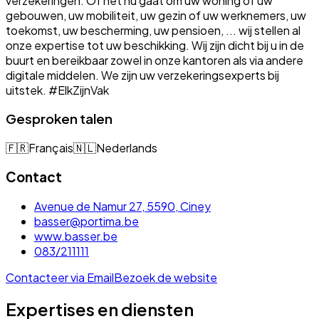
verzekeringen. Of het nu gaat om uw woning of uw
gebouwen, uw mobiliteit, uw gezin of uw werknemers, uw
toekomst, uw bescherming, uw pensioen, ... wij stellen al
onze expertise tot uw beschikking. Wij zijn dicht bij u in de
buurt en bereikbaar zowel in onze kantoren als via andere
digitale middelen. We zijn uw verzekeringsexperts bij
uitstek. #ElkZijnVak
Gesproken talen
🇫🇷
Français
🇳🇱
Nederlands
Contact
Avenue de Namur 27, 5590, Ciney
basser@portima.be
www.basser.be
083/211111
Contacteer via Email
Bezoek de website
Expertises en diensten