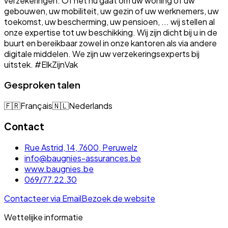
verzekeringen. Of het nu gaat om uw woning of uw
gebouwen, uw mobiliteit, uw gezin of uw werknemers, uw
toekomst, uw bescherming, uw pensioen, ... wij stellen al
onze expertise tot uw beschikking. Wij zijn dicht bij u in de
buurt en bereikbaar zowel in onze kantoren als via andere
digitale middelen. We zijn uw verzekeringsexperts bij
uitstek. #ElkZijnVak
Gesproken talen
🇫🇷
Français
🇳🇱
Nederlands
Contact
Rue Astrid, 14, 7600, Peruwelz
info@baugnies-assurances.be
www.baugnies.be
069/77.22.30
Contacteer via Email
Bezoek de website
Wettelijke informatie