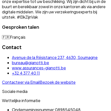
onze expertise tot uw beschikking. Wij zijn dicht bij u in de
buurt en bereikbaar zowel in onze kantoren als via andere
digitale middelen. We zijn uw verzekeringsexperts bij
uitstek. #ElkZijnVak
Gesproken talen
🇫🇷
Français
Contact
Avenue de la Résistance 237, 4630, Soumagne
bureau@gianotti.be
www.assurances-gianotti.be
+32 4 377 40 11
Contacteer via Email
Bezoek de website
Sociale media
Wettelijke informatie
Ondernemingsnummer:
0898545048