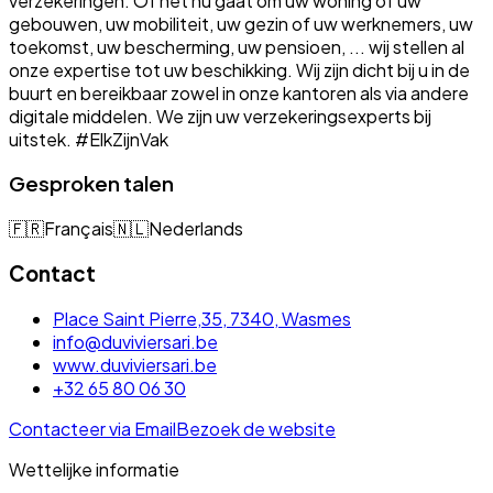
verzekeringen. Of het nu gaat om uw woning of uw
gebouwen, uw mobiliteit, uw gezin of uw werknemers, uw
toekomst, uw bescherming, uw pensioen, ... wij stellen al
onze expertise tot uw beschikking. Wij zijn dicht bij u in de
buurt en bereikbaar zowel in onze kantoren als via andere
digitale middelen. We zijn uw verzekeringsexperts bij
uitstek. #ElkZijnVak
Gesproken talen
🇫🇷
Français
🇳🇱
Nederlands
Contact
Place Saint Pierre,35, 7340, Wasmes
info@duviviersari.be
www.duviviersari.be
+32 65 80 06 30
Contacteer via Email
Bezoek de website
Wettelijke informatie