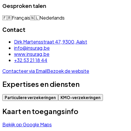
Gesproken talen
🇫🇷
Français
🇳🇱
Nederlands
Contact
Dirk Martensstraat 47, 9300, Aalst
info@insurag.be
www.insurag.be
+32 53 21 18 44
Contacteer via Email
Bezoek de website
Expertises en diensten
Particuliere verzekeringen
KMO-verzekeringen
Kaart en toegangsinfo
Bekijk op Google Maps