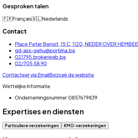
Gesproken talen
🇫🇷
Français
🇳🇱
Nederlands
Contact
Place Peter Benoit, 15 C, 1120, NEDER OVER HEMBE
gd-ass-gehu@portima.be
021795.brokerweb.be
02/705 58 90
Contacteer via Email
Bezoek de website
Wettelijke informatie
Ondernemingsnummer:
0857679839
Expertises en diensten
Particuliere verzekeringen
KMO-verzekeringen