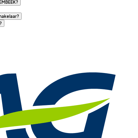
 HEMBEEK?
makelaar?
?