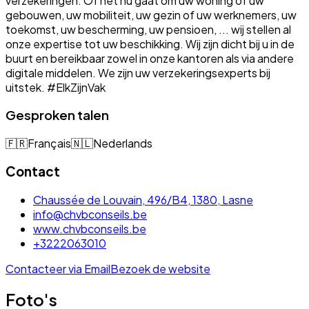
verzekeringen. Of het nu gaat om uw woning of uw
gebouwen, uw mobiliteit, uw gezin of uw werknemers, uw
toekomst, uw bescherming, uw pensioen, ... wij stellen al
onze expertise tot uw beschikking. Wij zijn dicht bij u in de
buurt en bereikbaar zowel in onze kantoren als via andere
digitale middelen. We zijn uw verzekeringsexperts bij
uitstek. #ElkZijnVak
Gesproken talen
🇫🇷
Français
🇳🇱
Nederlands
Contact
Chaussée de Louvain, 496/B4, 1380, Lasne
info@chvbconseils.be
www.chvbconseils.be
+3222063010
Contacteer via Email
Bezoek de website
Foto's