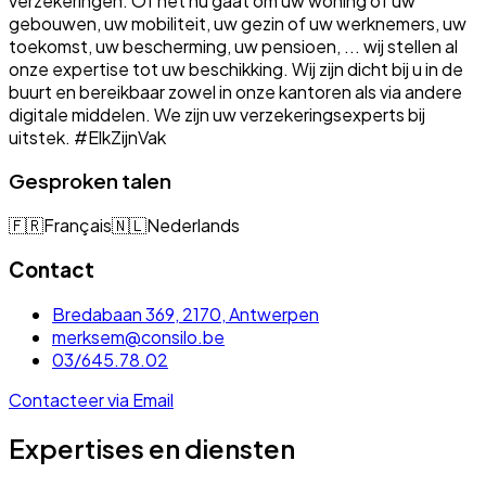
verzekeringen. Of het nu gaat om uw woning of uw
gebouwen, uw mobiliteit, uw gezin of uw werknemers, uw
toekomst, uw bescherming, uw pensioen, ... wij stellen al
onze expertise tot uw beschikking. Wij zijn dicht bij u in de
buurt en bereikbaar zowel in onze kantoren als via andere
digitale middelen. We zijn uw verzekeringsexperts bij
uitstek. #ElkZijnVak
Gesproken talen
🇫🇷
Français
🇳🇱
Nederlands
Contact
Bredabaan 369, 2170, Antwerpen
merksem@consilo.be
03/645.78.02
Contacteer via Email
Expertises en diensten