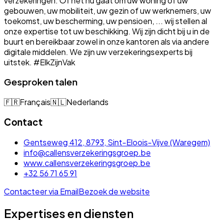
verzekeringen. Of het nu gaat om uw woning of uw
gebouwen, uw mobiliteit, uw gezin of uw werknemers, uw
toekomst, uw bescherming, uw pensioen, ... wij stellen al
onze expertise tot uw beschikking. Wij zijn dicht bij u in de
buurt en bereikbaar zowel in onze kantoren als via andere
digitale middelen. We zijn uw verzekeringsexperts bij
uitstek. #ElkZijnVak
Gesproken talen
🇫🇷
Français
🇳🇱
Nederlands
Contact
Gentseweg 412, 8793, Sint-Eloois-Vijve (Waregem)
info@callensverzekeringsgroep.be
www.callensverzekeringsgroep.be
+32 56 71 65 91
Contacteer via Email
Bezoek de website
Expertises en diensten