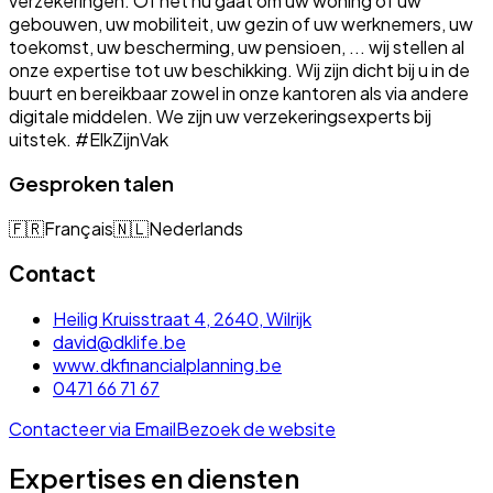
verzekeringen. Of het nu gaat om uw woning of uw
gebouwen, uw mobiliteit, uw gezin of uw werknemers, uw
toekomst, uw bescherming, uw pensioen, ... wij stellen al
onze expertise tot uw beschikking. Wij zijn dicht bij u in de
buurt en bereikbaar zowel in onze kantoren als via andere
digitale middelen. We zijn uw verzekeringsexperts bij
uitstek. #ElkZijnVak
Gesproken talen
🇫🇷
Français
🇳🇱
Nederlands
Contact
Heilig Kruisstraat 4, 2640, Wilrijk
david@dklife.be
www.dkfinancialplanning.be
0471 66 71 67
Contacteer via Email
Bezoek de website
Expertises en diensten