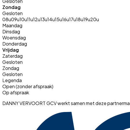
Gesloten
Zondag
Gesloten
08u
09u
10u
11u
12u
13u
14u
15u
16u
17u
18u
19u
20u
Maandag
Dinsdag
Woensdag
Donderdag
Vrijdag
Zaterdag
Gesloten
Zondag
Gesloten
Legenda
Open (zonder afspraak)
Op afspraak
DANNY VERVOORT GCV werkt samen met deze partnermaa