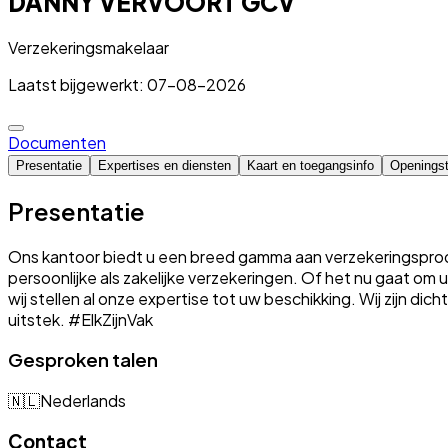
DANNY VERVOORT GCV
Verzekeringsmakelaar
Laatst bijgewerkt: 07-08-2026
Documenten
Presentatie
Expertises en diensten
Kaart en toegangsinfo
Openingst
Presentatie
Ons kantoor biedt u een breed gamma aan verzekeringsproduc
persoonlijke als zakelijke verzekeringen. Of het nu gaat o
wij stellen al onze expertise tot uw beschikking. Wij zijn dic
uitstek. #ElkZijnVak
Gesproken talen
🇳🇱
Nederlands
Contact