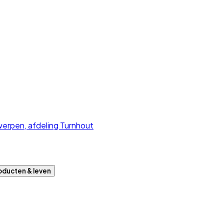
rpen, afdeling Turnhout
roducten & leven