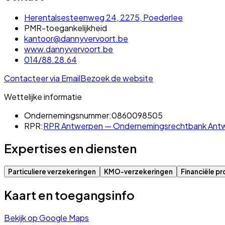
Herentalsesteenweg 24, 2275, Poederlee
PMR-toegankelijkheid
kantoor@dannyvervoort.be
www.dannyvervoort.be
014/88.28.64
Contacteer via Email
Bezoek de website
Wettelijke informatie
Ondernemingsnummer:
0860098505
RPR:
RPR Antwerpen — Ondernemingsrechtbank Antwe
Expertises en diensten
Particuliere verzekeringen
KMO-verzekeringen
Financiële p
Kaart en toegangsinfo
Bekijk op Google Maps