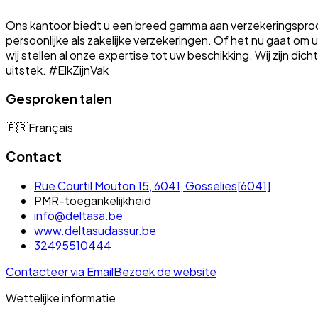
Ons kantoor biedt u een breed gamma aan verzekeringsproduc
persoonlijke als zakelijke verzekeringen. Of het nu gaat o
wij stellen al onze expertise tot uw beschikking. Wij zijn dic
uitstek. #ElkZijnVak
Gesproken talen
🇫🇷
Français
Contact
Rue Courtil Mouton 15, 6041, Gosselies[6041]
PMR-toegankelijkheid
info@deltasa.be
www.deltasudassur.be
32495510444
Contacteer via Email
Bezoek de website
Wettelijke informatie