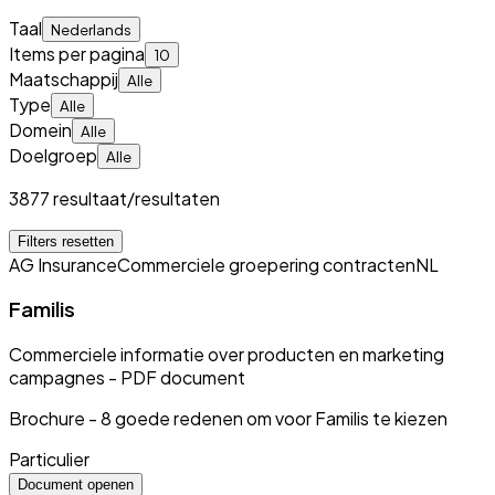
Taal
Nederlands
Items per pagina
10
Maatschappij
Alle
Type
Alle
Domein
Alle
Doelgroep
Alle
3877 resultaat/resultaten
Filters resetten
AG Insurance
Commerciele groepering contracten
NL
Familis
Commerciele informatie over producten en marketing
campagnes - PDF document
Brochure - 8 goede redenen om voor Familis te kiezen
Particulier
Document openen