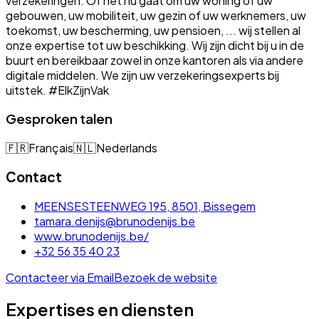
verzekeringen. Of het nu gaat om uw woning of uw
gebouwen, uw mobiliteit, uw gezin of uw werknemers, uw
toekomst, uw bescherming, uw pensioen, ... wij stellen al
onze expertise tot uw beschikking. Wij zijn dicht bij u in de
buurt en bereikbaar zowel in onze kantoren als via andere
digitale middelen. We zijn uw verzekeringsexperts bij
uitstek. #ElkZijnVak
Gesproken talen
🇫🇷
Français
🇳🇱
Nederlands
Contact
MEENSESTEENWEG 195, 8501, Bissegem
tamara.denijs@brunodenijs.be
www.brunodenijs.be/
+32 56 35 40 23
Contacteer via Email
Bezoek de website
Expertises en diensten