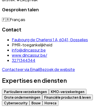
Gesproken talen
🇫🇷
Français
Contact
Faubourg de Charleroi 1 A, 6041, Gosselies
PMR-toegankelijkheid
info@dincassur.be
www.dincassur.be/
3271344344
Contacteer via Email
Bezoek de website
Expertises en diensten
Particuliere verzekeringen
KMO-verzekeringen
Grote ondernemingen
Financiële producten & leven
Cybersecurity
Bouw
Horeca