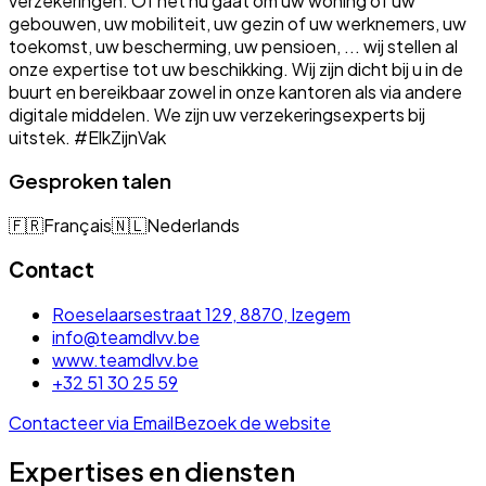
verzekeringen. Of het nu gaat om uw woning of uw
gebouwen, uw mobiliteit, uw gezin of uw werknemers, uw
toekomst, uw bescherming, uw pensioen, ... wij stellen al
onze expertise tot uw beschikking. Wij zijn dicht bij u in de
buurt en bereikbaar zowel in onze kantoren als via andere
digitale middelen. We zijn uw verzekeringsexperts bij
uitstek. #ElkZijnVak
Gesproken talen
🇫🇷
Français
🇳🇱
Nederlands
Contact
Roeselaarsestraat 129, 8870, Izegem
info@teamdlvv.be
www.teamdlvv.be
+32 51 30 25 59
Contacteer via Email
Bezoek de website
Expertises en diensten