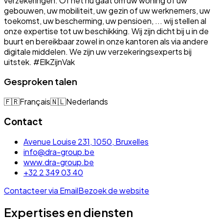
verzekeringen. Of het nu gaat om uw woning of uw
gebouwen, uw mobiliteit, uw gezin of uw werknemers, uw
toekomst, uw bescherming, uw pensioen, ... wij stellen al
onze expertise tot uw beschikking. Wij zijn dicht bij u in de
buurt en bereikbaar zowel in onze kantoren als via andere
digitale middelen. We zijn uw verzekeringsexperts bij
uitstek. #ElkZijnVak
Gesproken talen
🇫🇷
Français
🇳🇱
Nederlands
Contact
Avenue Louise 231, 1050, Bruxelles
info@dra-group.be
www.dra-group.be
+32 2 349 03 40
Contacteer via Email
Bezoek de website
Expertises en diensten