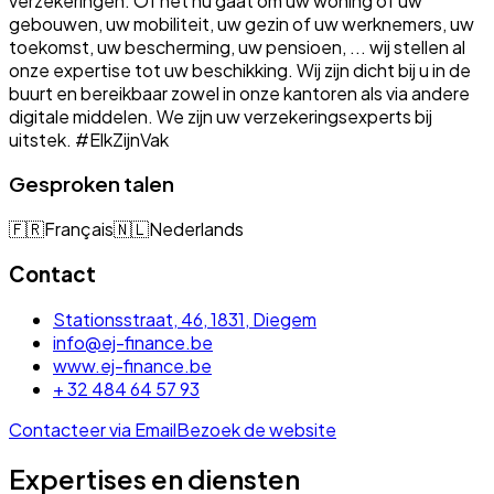
verzekeringen. Of het nu gaat om uw woning of uw
gebouwen, uw mobiliteit, uw gezin of uw werknemers, uw
toekomst, uw bescherming, uw pensioen, ... wij stellen al
onze expertise tot uw beschikking. Wij zijn dicht bij u in de
buurt en bereikbaar zowel in onze kantoren als via andere
digitale middelen. We zijn uw verzekeringsexperts bij
uitstek. #ElkZijnVak
Gesproken talen
🇫🇷
Français
🇳🇱
Nederlands
Contact
Stationsstraat, 46, 1831, Diegem
info@ej-finance.be
www.ej-finance.be
+ 32 484 64 57 93
Contacteer via Email
Bezoek de website
Expertises en diensten