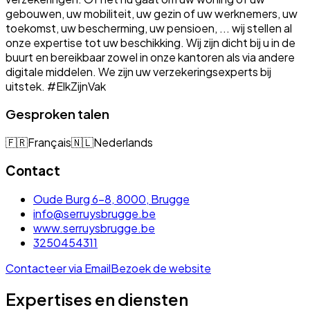
gebouwen, uw mobiliteit, uw gezin of uw werknemers, uw
toekomst, uw bescherming, uw pensioen, ... wij stellen al
onze expertise tot uw beschikking. Wij zijn dicht bij u in de
buurt en bereikbaar zowel in onze kantoren als via andere
digitale middelen. We zijn uw verzekeringsexperts bij
uitstek. #ElkZijnVak
Gesproken talen
🇫🇷
Français
🇳🇱
Nederlands
Contact
Oude Burg 6-8, 8000, Brugge
info@serruysbrugge.be
www.serruysbrugge.be
3250454311
Contacteer via Email
Bezoek de website
Expertises en diensten