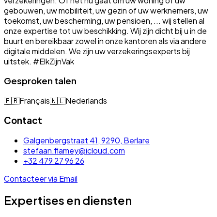
verzekeringen. Of het nu gaat om uw woning of uw
gebouwen, uw mobiliteit, uw gezin of uw werknemers, uw
toekomst, uw bescherming, uw pensioen, ... wij stellen al
onze expertise tot uw beschikking. Wij zijn dicht bij u in de
buurt en bereikbaar zowel in onze kantoren als via andere
digitale middelen. We zijn uw verzekeringsexperts bij
uitstek. #ElkZijnVak
Gesproken talen
🇫🇷
Français
🇳🇱
Nederlands
Contact
Galgenbergstraat 41, 9290, Berlare
stefaan.flamey@icloud.com
+32 479 27 96 26
Contacteer via Email
Expertises en diensten