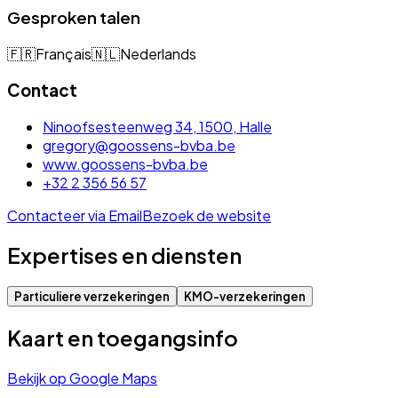
Gesproken talen
🇫🇷
Français
🇳🇱
Nederlands
Contact
Ninoofsesteenweg 34, 1500, Halle
gregory@goossens-bvba.be
www.goossens-bvba.be
+32 2 356 56 57
Contacteer via Email
Bezoek de website
Expertises en diensten
Particuliere verzekeringen
KMO-verzekeringen
Kaart en toegangsinfo
Bekijk op Google Maps