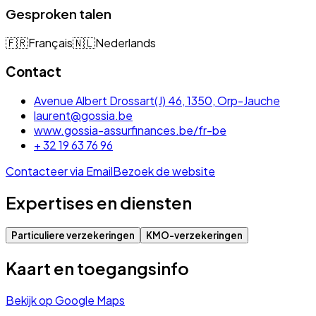
Gesproken talen
🇫🇷
Français
🇳🇱
Nederlands
Contact
Avenue Albert Drossart(J) 46, 1350, Orp-Jauche
laurent@gossia.be
www.gossia-assurfinances.be/fr-be
+ 32 19 63 76 96
Contacteer via Email
Bezoek de website
Expertises en diensten
Particuliere verzekeringen
KMO-verzekeringen
Kaart en toegangsinfo
Bekijk op Google Maps