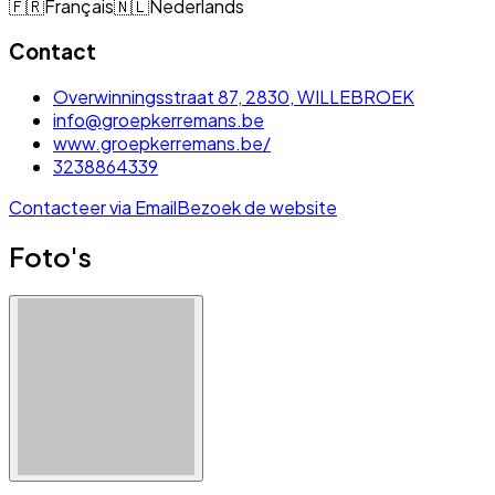
🇫🇷
Français
🇳🇱
Nederlands
Contact
Overwinningsstraat 87, 2830, WILLEBROEK
info@groepkerremans.be
www.groepkerremans.be/
3238864339
Contacteer via Email
Bezoek de website
Foto's