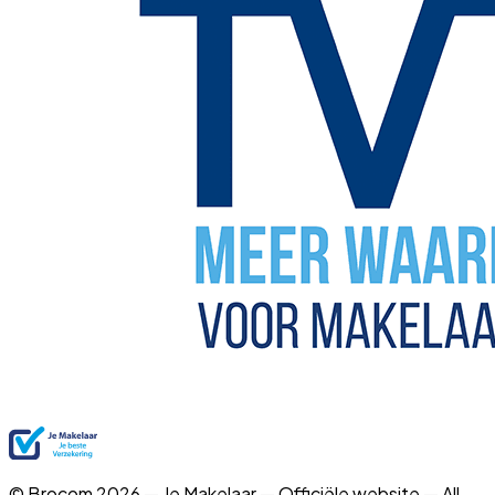
© Brocom 2026 — Je Makelaar — Officiële website — All