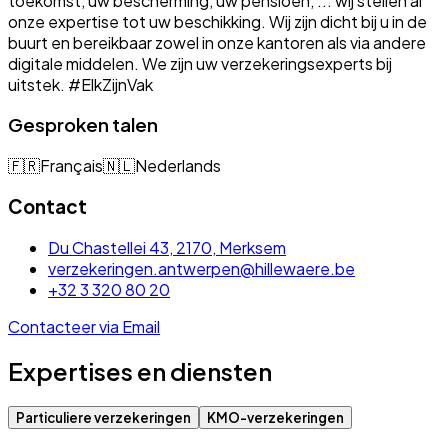
toekomst, uw bescherming, uw pensioen, ... wij stellen al
onze expertise tot uw beschikking. Wij zijn dicht bij u in de
buurt en bereikbaar zowel in onze kantoren als via andere
digitale middelen. We zijn uw verzekeringsexperts bij
uitstek. #ElkZijnVak
Gesproken talen
🇫🇷
Français
🇳🇱
Nederlands
Contact
Du Chastellei 43, 2170, Merksem
verzekeringen.antwerpen@hillewaere.be
+32 3 320 80 20
Contacteer via Email
Expertises en diensten
Particuliere verzekeringen
KMO-verzekeringen