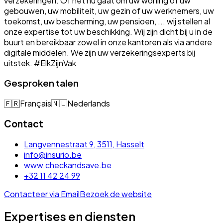
verzekeringen. Of het nu gaat om uw woning of uw
gebouwen, uw mobiliteit, uw gezin of uw werknemers, uw
toekomst, uw bescherming, uw pensioen, ... wij stellen al
onze expertise tot uw beschikking. Wij zijn dicht bij u in de
buurt en bereikbaar zowel in onze kantoren als via andere
digitale middelen. We zijn uw verzekeringsexperts bij
uitstek. #ElkZijnVak
Gesproken talen
🇫🇷
Français
🇳🇱
Nederlands
Contact
Langvennestraat 9, 3511, Hasselt
info@insurio.be
www.checkandsave.be
+32 11 42 24 99
Contacteer via Email
Bezoek de website
Expertises en diensten