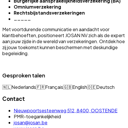
Burgerlijke aansprakelijkheidsverzekering (BA)
Omniumverzekering
Rechtsbijstandsverzekeringen
……………
Met voortdurende communicatie en aandacht voor
klantbehoeften, positioneert JOSAN NV zich als de expert
aan jouw zijde in de wereld van verzekeringen. Ontdek hoe
zij jouw toekomst kunnen beschermen met deskundige
begeleiding.
Gesproken talen
🇳🇱
Nederlands
🇫🇷
Français
🇬🇧
English
🇩🇪
Deutsch
Contact
Nieuwpoortsesteenweg 512, 8400, OOSTENDE
PMR-toegankelijkheid
josan@josan.be