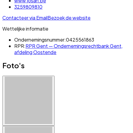
www.josan.be
3259809810
Contacteer via Email
Bezoek de website
Wettelijke informatie
Ondernemingsnummer:
0425561863
RPR:
RPR Gent — Ondernemingsrechtbank Gent,
afdeling Oostende
Foto's