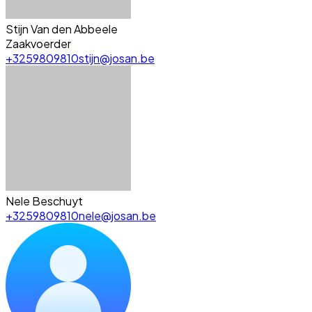
Stijn Van den Abbeele
Zaakvoerder
+3259809810
stijn@josan.be
Nele Beschuyt
+3259809810
nele@josan.be