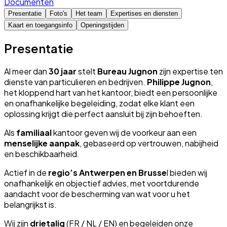
Documenten
Presentatie
Foto's
Het team
Expertises en diensten
Kaart en toegangsinfo
Openingstijden
Presentatie
Al meer dan
30 jaar
stelt
Bureau Jugnon
zijn expertise ten
dienste van particulieren en bedrijven.
Philippe Jugnon
,
het kloppend hart van het kantoor, biedt een persoonlijke
en onafhankelijke begeleiding, zodat elke klant een
oplossing krijgt die perfect aansluit bij zijn behoeften.
Als
familiaal
kantoor geven wij de voorkeur aan een
menselijke aanpak
, gebaseerd op vertrouwen, nabijheid
en beschikbaarheid.
Actief in de
regio’s Antwerpen en Brusse
l bieden wij
onafhankelijk en objectief advies, met voortdurende
aandacht voor de bescherming van wat voor u het
belangrijkst is.
Wij zijn
drietalig
(FR / NL / EN) en begeleiden onze