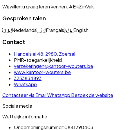
Wij willen u graag leren kennen. #ElkZijnVak
Gesproken talen
🇳🇱
Nederlands
🇫🇷
Français
🇬🇧
English
Contact
Handelslei 48, 2980, Zoersel
PMR-toegankelijkheid
verzekeringen@kantoor-wouters.be
www.kantoor-wouters.be
3233834893
WhatsApp
Contacteer via Email
WhatsApp
Bezoek de website
Sociale media
Wettelijke informatie
Ondernemingsnummer:
0841290403