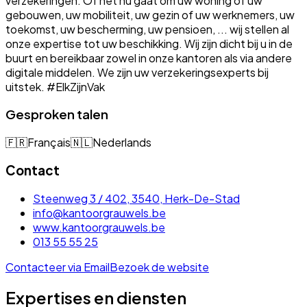
verzekeringen. Of het nu gaat om uw woning of uw
gebouwen, uw mobiliteit, uw gezin of uw werknemers, uw
toekomst, uw bescherming, uw pensioen, ... wij stellen al
onze expertise tot uw beschikking. Wij zijn dicht bij u in de
buurt en bereikbaar zowel in onze kantoren als via andere
digitale middelen. We zijn uw verzekeringsexperts bij
uitstek. #ElkZijnVak
Gesproken talen
🇫🇷
Français
🇳🇱
Nederlands
Contact
Steenweg 3 / 402, 3540, Herk-De-Stad
info@kantoorgrauwels.be
www.kantoorgrauwels.be
013 55 55 25
Contacteer via Email
Bezoek de website
Expertises en diensten