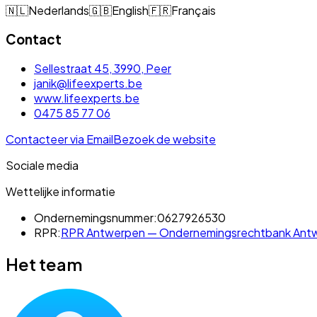
🇳🇱
Nederlands
🇬🇧
English
🇫🇷
Français
Contact
Sellestraat 45, 3990, Peer
janik@lifeexperts.be
www.lifeexperts.be
0475 85 77 06
Contacteer via Email
Bezoek de website
Sociale media
Wettelijke informatie
Ondernemingsnummer:
0627926530
RPR:
RPR Antwerpen — Ondernemingsrechtbank Antwe
Het team