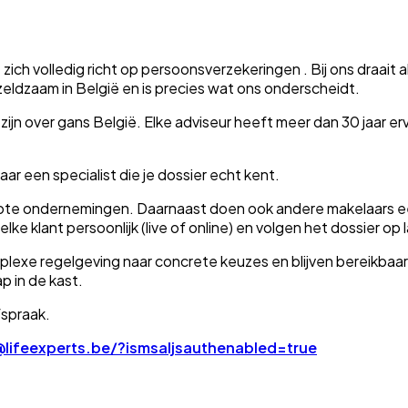
 zich volledig richt op persoonsverzekeringen . Bij ons draa
eldzaam in België en is precies wat ons onderscheidt.
jn over gans België. Elke adviseur heeft meer dan 30 jaar erva
aar een specialist die je dossier echt kent.
rote ondernemingen. Daarnaast doen ook andere makelaars e
 klant persoonlijk (live of online) en volgen het dossier op 
plexe regelgeving naar concrete keuzes en blijven bereikbaar,
p in de kast.
fspraak.
lifeexperts.be/?ismsaljsauthenabled=true