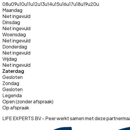
08u
09u
10u
11u
12u
13u
14u
15u
16u
17u
18u
19u
20u
Maandag
Niet ingevuld
Dinsdag
Niet ingevuld
Woensdag
Niet ingevuld
Donderdag
Niet ingevuld
Vrijdag
Niet ingevuld
Zaterdag
Gesloten
Zondag
Gesloten
Legenda
Open (zonder afspraak)
Op afspraak
LIFE EXPERTS BV - Peer werkt samen met deze partnerma