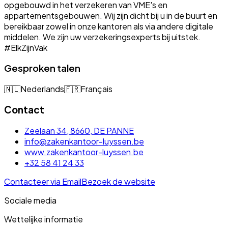
opgebouwd in het verzekeren van VME's en
appartementsgebouwen. Wij zijn dicht bij u in de buurt en
bereikbaar zowel in onze kantoren als via andere digitale
middelen. We zijn uw verzekeringsexperts bij uitstek.
#ElkZijnVak
Gesproken talen
🇳🇱
Nederlands
🇫🇷
Français
Contact
Zeelaan 34, 8660, DE PANNE
info@zakenkantoor-luyssen.be
www.zakenkantoor-luyssen.be
+32 58 41 24 33
Contacteer via Email
Bezoek de website
Sociale media
Wettelijke informatie