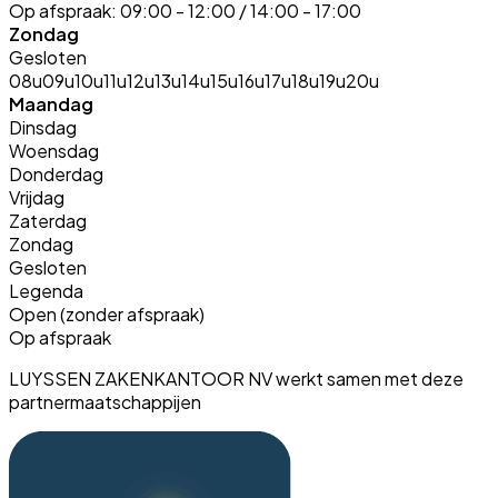
Op afspraak:
09:00 - 12:00 / 14:00 - 17:00
Zondag
Gesloten
08u
09u
10u
11u
12u
13u
14u
15u
16u
17u
18u
19u
20u
Maandag
Dinsdag
Woensdag
Donderdag
Vrijdag
Zaterdag
Zondag
Gesloten
Legenda
Open (zonder afspraak)
Op afspraak
LUYSSEN ZAKENKANTOOR NV werkt samen met deze
partnermaatschappijen