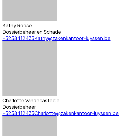
Kathy Roose
Dossierbeheer en Schade
+3258412433
Kathy@zakenkantoor-luyssen.be
Charlotte Vandecasteele
Dossierbeheer
+3258412433
Charlotte@zakenkantoor-luyssen.be