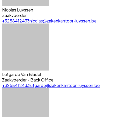
Nicolas Luyssen
Zaakvoerder
+3258412433
nicolas@zakenkantoor-luyssen.be
Lutgarde Van Bladel
Zaakvoerder - Back Office
+3258412433
lutgarde@zakenkantoor-luyssen.be