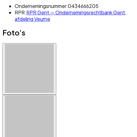
Ondernemingsnummer:
0434666205
RPR:
RPR Gent — Ondernemingsrechtbank Gent,
afdeling Veurne
Foto's