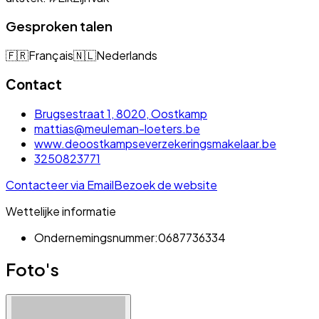
Gesproken talen
🇫🇷
Français
🇳🇱
Nederlands
Contact
Brugsestraat 1, 8020, Oostkamp
mattias@meuleman-loeters.be
www.deoostkampseverzekeringsmakelaar.be
3250823771
Contacteer via Email
Bezoek de website
Wettelijke informatie
Ondernemingsnummer:
0687736334
Foto's