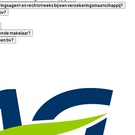
eringsagent en rechtstreeks bij een verzekeringsmaatschappij?
bv?
kende makelaar?
gen bv?