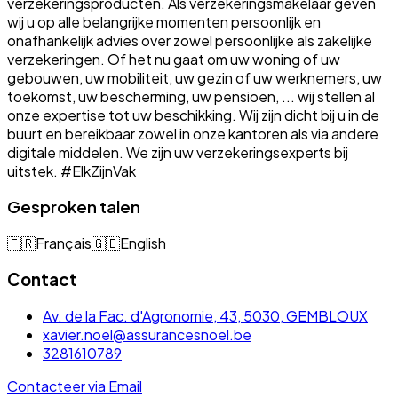
verzekeringsproducten. Als verzekeringsmakelaar geven
wij u op alle belangrijke momenten persoonlijk en
onafhankelijk advies over zowel persoonlijke als zakelijke
verzekeringen. Of het nu gaat om uw woning of uw
gebouwen, uw mobiliteit, uw gezin of uw werknemers, uw
toekomst, uw bescherming, uw pensioen, ... wij stellen al
onze expertise tot uw beschikking. Wij zijn dicht bij u in de
buurt en bereikbaar zowel in onze kantoren als via andere
digitale middelen. We zijn uw verzekeringsexperts bij
uitstek. #ElkZijnVak
Gesproken talen
🇫🇷
Français
🇬🇧
English
Contact
Av. de la Fac. d'Agronomie, 43, 5030, GEMBLOUX
xavier.noel@assurancesnoel.be
3281610789
Contacteer via Email