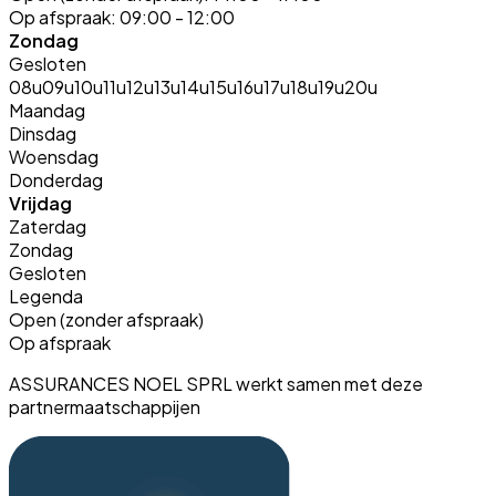
Op afspraak:
09:00 - 12:00
Zondag
Gesloten
08u
09u
10u
11u
12u
13u
14u
15u
16u
17u
18u
19u
20u
Maandag
Dinsdag
Woensdag
Donderdag
Vrijdag
Zaterdag
Zondag
Gesloten
Legenda
Open (zonder afspraak)
Op afspraak
ASSURANCES NOEL SPRL werkt samen met deze
partnermaatschappijen