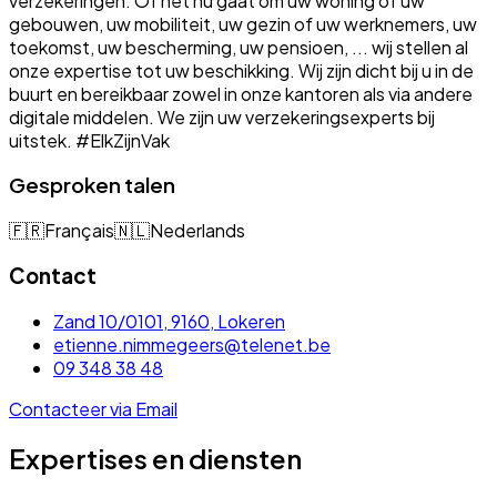
verzekeringen. Of het nu gaat om uw woning of uw
gebouwen, uw mobiliteit, uw gezin of uw werknemers, uw
toekomst, uw bescherming, uw pensioen, ... wij stellen al
onze expertise tot uw beschikking. Wij zijn dicht bij u in de
buurt en bereikbaar zowel in onze kantoren als via andere
digitale middelen. We zijn uw verzekeringsexperts bij
uitstek. #ElkZijnVak
Gesproken talen
🇫🇷
Français
🇳🇱
Nederlands
Contact
Zand 10/0101, 9160, Lokeren
etienne.nimmegeers@telenet.be
09 348 38 48
Contacteer via Email
Expertises en diensten