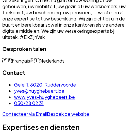
verzekeringen. Of het nu gaat om uw woning of uw
gebouwen, uw mobiliteit, uw gezin of uw werknemers, uw
toekomst, uw bescherming, uw pensioen, ... wij stellen al
onze expertise tot uw beschikking. Wij zijn dicht bij u in de
buurt en bereikbaar zowel in onze kantoren als via andere
digitale middelen. We zijn uw verzekeringsexperts bij
uitstek. #ElkZijnVak
Gesproken talen
🇫🇷
Français
🇳🇱
Nederlands
Contact
Gelei 1, 8020, Ruddervoorde
yves@huyghebaert.be
www.yves-huyghebaert.be
050/28 02 31
Contacteer via Email
Bezoek de website
Expertises en diensten